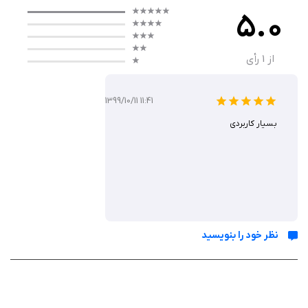
اپل عمل می‌کند. این برنامه به کاربران امکان می‌دهد تا نسخه فعلی
5.0
سیستم‌عامل دستگاه خود را مشاهده کنند و از نسخه‌های موجود برای بازگردانی
یا به‌روزرسانی دستگاه آگاه شوند.
از
1
رأی
یکی از نقاط قوت این برنامه، عملکرد سریع آن در دریافت اطلاعات فریمور از
سرورهای اپل است که به کاربران اجازه می‌دهد بدون نیاز به جست‌وجوی دستی،
1399/10/11 11:41
به‌سرعت اطلاعات موردنیاز را دریافت کنند.
بسیار کاربردی
ویژگی‌ های کلیدی
بررسی سریع نسخه‌های فریمور: نمایش نسخه فعلی و نسخه‌های
قابل‌نصب برای دستگاه‌های اپل.
اعلان تغییرات فریمور: ارسال نوتیفیکیشن در صورت انتشار نسخه‌های
نظر خود را بنویسید
جدید یا تغییر وضعیت فریمور.
ویجت Today کوچک: دسترسی سریع به اطلاعات فریمور از صفحه اصلی
آیفون یا آیپد.
مدیریت فایل‌های IPSW: امکان دانلود و سازمان‌دهی فایل‌های فریمور