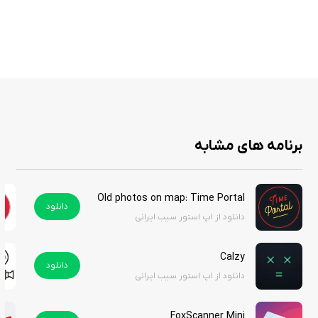
برای نصب دستی.
مکانیزم به‌روزرسانی پس‌زمینه: به‌روزرسانی خودکار اطلاعات با مصرف
بهینه باتری.
پشتیبانی از دستگاه‌های مختلف اپل: سازگاری با iPhone، iPad، iPod
Touch، Apple Watch، Apple TV و Mac.
امنیت داده‌ها: عدم جمع‌آوری داده‌های مرتبط با هویت کاربر، طبق
سیاست حفظ حریم خصوصی.
برنامه های مشابه
IPSW Go در اپ استور با قیمت 0.99 دلار عرضه می‌شود. شما می‌توانید آن را از
سیب ایرانی به‌صورت رایگان دانلود کنید.
Old photos on map: Time Portal
دانلود
دانلود از اپ استور سیب ایرانی
Calzy
دانلود
دانلود از اپ استور سیب ایرانی
FoxScanner Mini