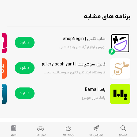
همین امروز خریدهای خود را با تخفیف‌های جذاب آغاز کنید.
برنامه های مشابه
کد شامد: 1-1-868840-65-0-1
شاپ نگین | ShopNegin
دانلود
بورس لوازم آرایشی وبهداشتی
گالری سوشیانت | gallery soshiyant
دانلود
فروشگاه اینترنتی گالری سوشیانت، محصولات اکسسوری موی زنانه
باما | Bama
دانلود
باما، بازار خودرو
جستجو
پرفروش ها
برنامه ها
بازی ها
امروز