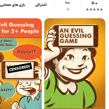
100
5.0
اشتراکی
بازی های معمایی
بار