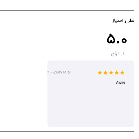
نظر و امتیاز
5.0
از
1
رأی
1400/11/17 18:59
Awlie