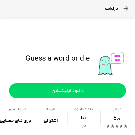
بازگشت
Guess a word or die
دانلود اپلیکیشن
2
نظر
تعداد دانلود
هزینه
دسته بندی
100
5.0
اشتراکی
بازی های معمایی
بار