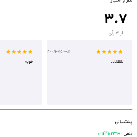
نظر و امتیاز
3.7
از
3
رأی
1400/10/15 00:16
👌🏻👌🏻👌🏻
خوبه
پشتیبانی
تلفن :
09144102398