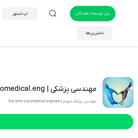
پنل توسعه دهندگان
اپ استور
داغترین‌ها
مهندسی پزشکی | Biomedical.eng
مهندس پزشک شویم | Become a biomedical engineer