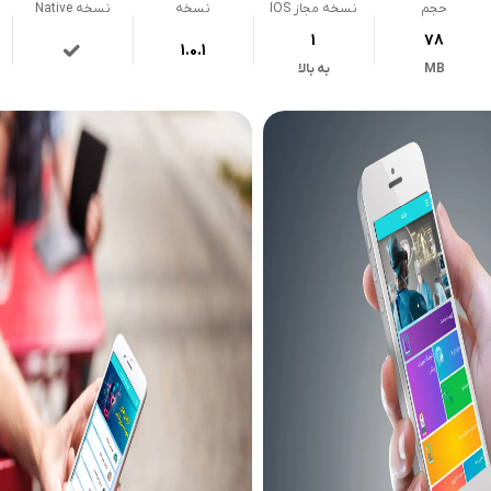
حجم
نسخه مجاز IOS
نسخه
نسخه Native
1
78
1.0.1
MB
به بالا