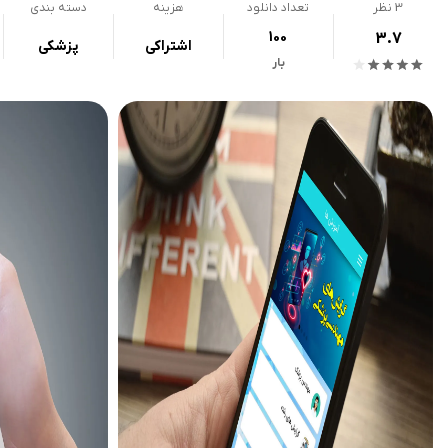
3
نظر
تعداد دانلود
هزینه
دسته بندی
100
3.7
اشتراکی
پزشکی
بار