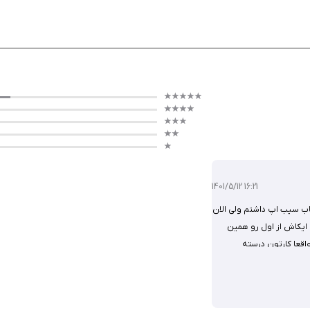
Adobe Acrobat Reader: Edit PDF یک برنامه جامع و قدرتمند است که با ابزارهای پایه رای
 آیفون است. شما می‌توانید نسخه هک شده آن را از سیب ایرانی به‌صورت رایگان دانلود کن
1401/5/12 16:21
ب سیب اپ داشتم ولی الان
 ایکاش از اول رو همین
سل کنید.
اقعا کارتون درسته