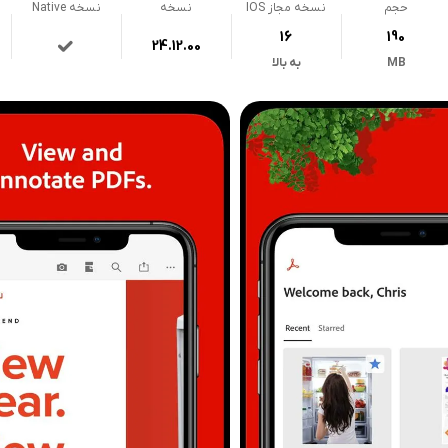
حجم
نسخه مجاز IOS
نسخه
نسخه Native
16
190
24.12.00
MB
به بالا