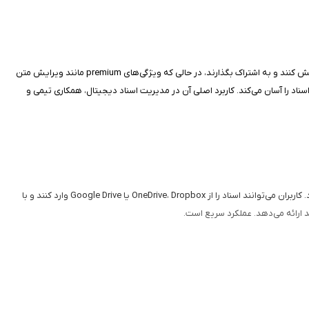
این برنامه از سال ۲۰۱۱ در اپ استور موجود است، برنامه‌ای رایگان برای مشاهده و تعامل با PDFها است. این برنامه به کاربران اجازه می‌دهد اسناد را پر کنند، امضا کنند، ویرایش کنند و به اشتراک بگذارند، در حالی که ویژگی‌های premium مانند ویرایش متن
و کاربران روزمره، این اپلیکیشن با ادغام AI Assistant جدید، خلاصه‌سازی و پرسش‌وجو از اسناد را آسان می‌کند. کاربرد اصلی آن در مدیریت اسناد دیجیتال، همکاری تیمی و
Adobe Acrobat Reader با حالت Liquid Mode، محتوای PDF را به‌صورت خودکار برای صفحه‌نمایش بهینه می‌کند و امکان جستجو، ناوبری و تنظیم فونت را فراهم می‌آورد. کاربران می‌توانند اسناد را از OneDrive، Dropbox یا Google Drive وارد کنند و با