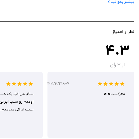
بیشتر بخوانید
پر کردن و امضای فرم‌ها با ابزارهای دیجیتال و استایلوس
ویرایش متن و تصاویر در PDF (با اشتراک premium)
همکاری: اشتراک‌گذاری با @mention، مدیریت کامنت‌ها و اعلان‌های فعالیت
AI Assistant: خلاصه‌سازی، پرسش‌وجو و تولید محتوا با ارجاعات
نظر و امتیاز
ذخیره و مدیریت فایل‌ها با لینک به سرویس‌های ابری مانند OneDrive
4.3
از
3
رأی
اشتراک دارد. با به‌روزرسانی‌های منظم و سازگاری بالا، گزینه‌ای مطمئن برای کاربران
1401/3/2 16:07
معرکست🔥🔥
سلام من قبلا یک حسا
فعال سازی هک :
اومدم رو سیب ایرانی
یکبار روی خرید سالانه یا ماهانه کلیک کنید و بعد از تکمیل درخواست پرداخت رو کن
سیب ایرانی میومدم و
ویژگی هک:
بدون نیاز یه خریدهای درون برنامه‌ای است.