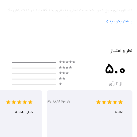
داستان بازی حول محور شخصیت اصلی، تد، می‌چرخد که باید در مدت زمان 60
ثانیه، خانواده‌اش و منابع ضروری را جمع‌آوری کند قبل از اینکه یک بمب اتمی
بیشتر بخوانید
شهر را نابود کند. این زمان محدود باعث ایجاد تنش و هیجان در بازی می‌شود و
بازیکنان باید با دقت و سرعت عمل کنند تا بتوانند حداکثر منابع ممکن را جمع‌آوری
کنند.
نظر و امتیاز
پس از پایان مرحله اول، بازیکنان به پناهگاه زیرزمینی منتقل می‌شوند که باید
در آنجا برای بقا تلاش کنند. مدیریت منابع مانند غذا، آب، ابزار و تجهیزات پزشکی از
5.0
جمله چالش‌های اصلی بازی است. بازیکنان باید تصمیم بگیرند که چه زمانی باید
از پناهگاه خارج شوند، چه زمانی به جستجوی منابع بپردازند و چگونه با خطرات
از
2
رأی
مختلفی که ممکن است خانواده‌ کاراکتر بازی را تهدید کند، مقابله کنند.
1401/8/19 23:07
عالیه
ویژگی‌های بازی
خیلی باحاله
گرافیک بازی به سبک کارتونی طراحی شده است که حس طنزآمیز و
سرگرم‌کننده‌ای به آن می‌دهد.