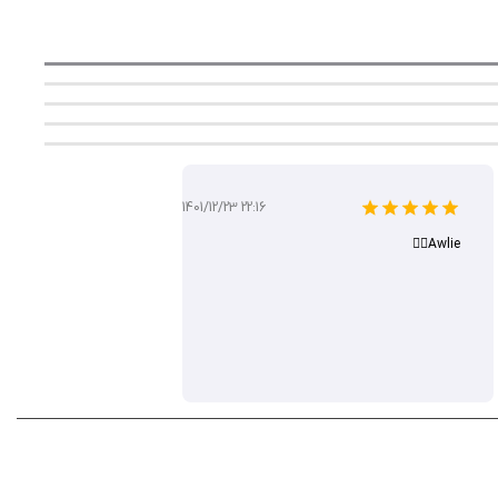
1401/12/23 22:16
Awlie👌🏻