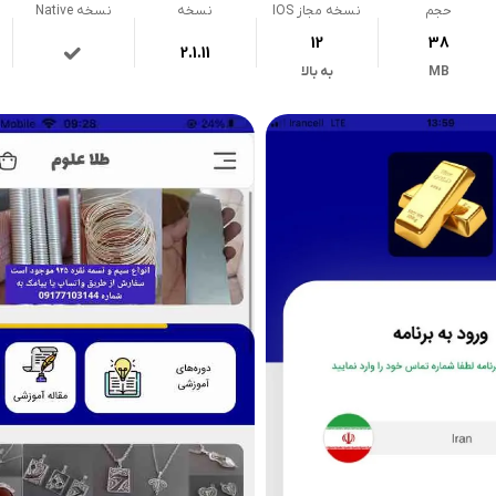
حجم
نسخه مجاز IOS
نسخه
نسخه Native
12
38
2.1.11
MB
به بالا