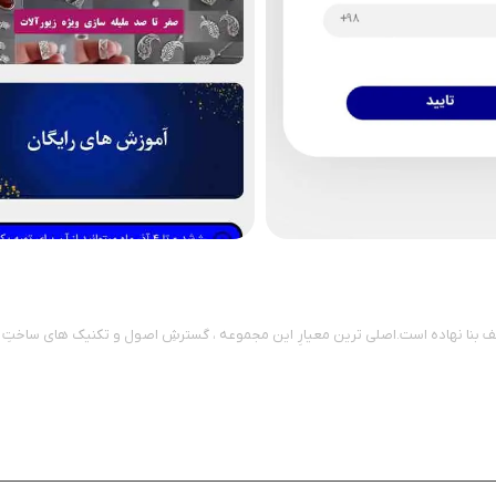
ف بنا نهاده است.اصلی ترین معیارِ این مجموعه ، گسترشِ اصول و تکنیک های ساختِ ز