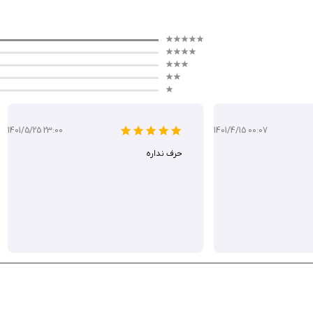
1401/5/25 23:00
1401/4/15 00:07
حرف نداره