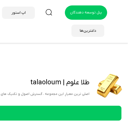
پنل توسعه دهندگان
اپ استور
داغترین‌ها
طلا علوم | talaoloum
اصلی ترین معیارِ این مجموعه ، گسترشِ اصول و تکنیک های س