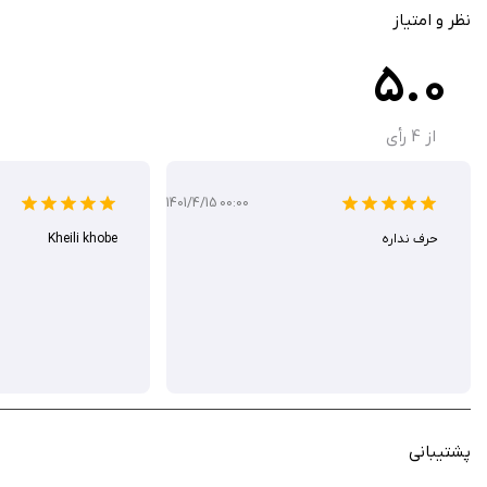
نظر و امتیاز
5.0
از
4
رأی
1401/4/15 00:00
حرف نداره
Kheili khobe
پشتیبانی