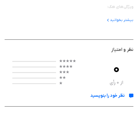
ویژگی‌های هک:
ارزهای بی‌نهایت (در صورت استفاده افزایش می‌یابد)
بیشتر بخوانید
ویژگی‌های بازی:
حل مشکلات شهر همچون ترافیک، آتش سوزی و آلودگی
نظر و امتیاز
افزودن انواع خدمات شهری به شهرستان همچون آب و برق
ساخت انواع ساختمان‌ها، مغازه‌ها و قمار خانه‌ها برای شهر خود
0
کاوش شهرستان 3D خود از تمام زوایای 360 درجه با کنترل کامل
طراحی واقع‌گرایانه حالت شب و روز به همراه صداگذاری بسیار مهیج متناسب
از
0
رأی
با فضای بازی
نظر خود را بنویسید