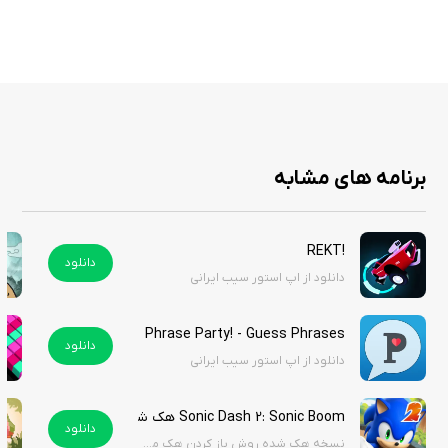
ویژگی‌ ها
امکان کاشت و برداشت انواع محصولات کشاورزی
نگهداری و پرورش حیوانات متنوع
برنامه های مشابه
داستان‌ها و شخصیت‌های دوست‌داشتنی
قابلیت بازی آفلاین بدون نیاز به اینترنت
مأموریت‌ها و سفارش‌های متنوع روزانه
!REKT
رویدادهای فصلی و چالش‌های محدود
دانلود
دانلود از اپ استور سیب ایرانی
گرافیک رنگارنگ و چشم‌نواز
امکان گسترش و شخصی‌سازی مزرعه
Phrase Party! - Guess Phrases
دانلود
دانلود از اپ استور سیب ایرانی
FarmVille 2: Country Escape یک بازی آرامش‌بخش و سرگرم‌کننده است که
Sonic Dash 2: Sonic Boom هک شده
دانلود
برای همه سنین جذابیت دارد. ترکیب مدیریت مزرعه با داستان‌های ساده و
نسخه هک شده روش باز کردن هک مطالعه کنید