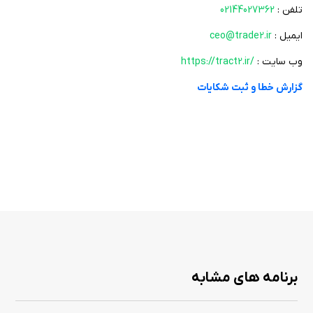
جوانب را مورد بررسی قرار دهید و با احتیاط عمل کنید.
تلفن :
02144027362
ایمیل :
ceo@trade2.ir
وب سایت :
https://tract2.ir/
این فضای دیجیتالی می‌تواند به بهبود و رونق کسب‌وکار شما کمک شایانی کند و
در جهت ارتقاء فعالیت‌های اقتصادی در کشورمان تأثیرگذار باشد. با همکاری و
گزارش خطا و ثبت شکایات
همیاری یکدیگر، می‌توانید به اهداف مشترک خود برسید و به کسب‌وکار خود
رونق بیشتری ببخشید. این برنامه را از سیب ایرانی دانلود کنید.
برنامه های مشابه