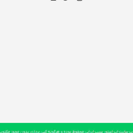
 سایت اپ استور سیب ایرانی محفوظ بوده و هرگونه کپی برداری بدون مجوز مکتوب پ