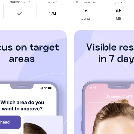
حجم
نسخه مجاز IOS
نسخه
نسخه Native
13
56
1.9.1
MB
به بالا