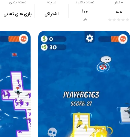
0
نظر
تعداد دانلود
هزینه
دسته بندی
100
0.0
اشتراکی
بازی های تفننی
بار