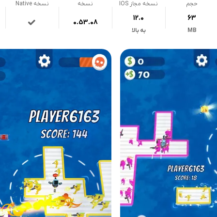
حجم
نسخه مجاز IOS
نسخه
نسخه Native
12.0
63
0.53.08
MB
به بالا