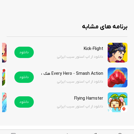
مبارزات سریع و هیجان‌انگیز با زامبی‌ها
فضای آخرالزمانی و طراحی پرتنش
تنوع بالای سلاح‌ها و تجهیزات
برنامه های مشابه
امکان ارتقای شخصیت و توانایی‌ها
مراحل متنوع با چالش‌های مختلف
کنترل ساده و روان
Kick-Flight
دانلود
گرافیک رنگارنگ و جذاب
دانلود از اپ استور سیب ایرانی
افزایش تدریجی سختی بازی برای حفظ هیجان
مناسب برای علاقه‌مندان به بازی‌های اکشن و بقا
Every Hero - Smash Action هک شده
دانلود
دانلود از اپ استور سیب ایرانی
Walkers Attack یک بازی اکشن سرگرم‌کننده است که با ترکیب مبارزه، بقا و
Flying Hamster
دانلود
ارتقای تجهیزات، تجربه‌ای پرهیجان ارائه می‌دهد. اگر به بازی‌های زامبی‌محور و
دانلود از اپ استور سیب ایرانی
اکشن سریع علاقه دارید، این عنوان می‌تواند ساعت‌ها شما را سرگرم کند.
استور سیب ایرانی نسخه آنلاک شده این بازی جذاب را برای کاربران گرامی قرار
داده است، تنها با فعال‌سازی اشتراک ویژه می‌توانید علاوه بر این بازی به بی‌شمار
برنامه‌های دیگر نیز دسترسی داشته باشید.