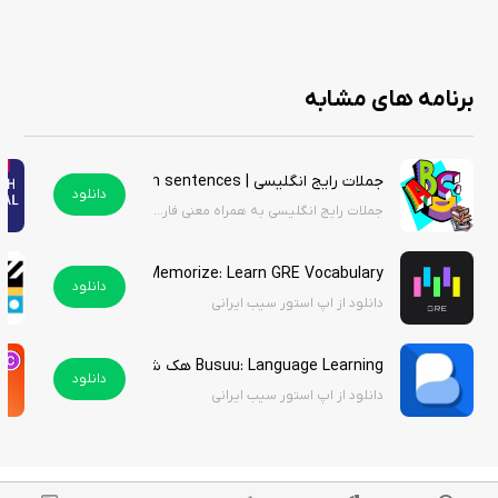
ویژگی‌ های برنامه
برنامه های مشابه
جستجوی سریع و آسان واژگان
نمایش معنی کلمات به‌صورت دقیق
جملات رایج انگلیسی | English sentences
ارائه تلفظ صحیح واژه‌ها
دانلود
جملات رایج انگلیسی به همراه معنی فارسی
مثال‌های کاربردی برای بسیاری از کلمات
امکان استفاده آفلاین در بسیاری از بخش‌ها
Memorize: Learn GRE Vocabulary
ذخیره واژه‌های پرکاربرد و مورد علاقه
دانلود
دانلود از اپ استور سیب ایرانی
دسترسی به تاریخچه جستجو
رابط کاربری ساده و روان
مناسب برای زبان‌آموزان، دانشجویان و مترجمان
Busuu: Language Learning هک شده
دانلود
کمک به تقویت دایره واژگان و مهارت‌های زبانی
دانلود از اپ استور سیب ایرانی
TFlat Dictionary یک فرهنگ لغت کاربردی و کامل برای یادگیری زبان است که با