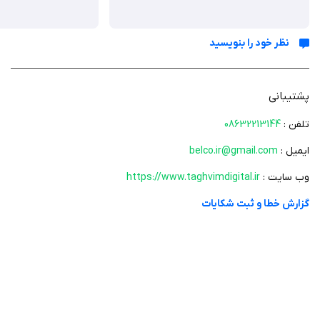
تیزرهای صنایع آسانسور کابین پلاس به کاربران کمک می‌کند تا با خدمات
ارائه شده در این صنعت به طور کامل آشنا شوند و از امکانات جدید
بهره‌مند گردند.
نظر خود را بنویسید
قسمت ارتباط با ما نیز در این برنامه وجود دارد که به کاربران امکان
می‌دهد نظرات و پرسش‌های خود را به راحتی با تیم پشتیبانی این شرکت
پشتیبانی
در میان بگذارند.
تلفن :
08632213144
ایمیل :
belco.ir@gmail.com
با توجه به تمامی این امکانات جامع و متنوع، تقویم دیجیتال صنایع آسانسور
کابین پلاس به یک ابزار ضروری برای مدیران، کارگران و تمامی افرادی که در این
وب سایت :
https://www.taghvimdigital.ir
صنعت فعالیت می‌کنند، تبدیل شده است و زندگی روزمره آنها را ساده‌تر و
گزارش خطا و ثبت شکایات
سازمان‌یافته‌تر می‌سازد. این برنامه را می‌توانید از سیب ایرانی دانلود کنید.