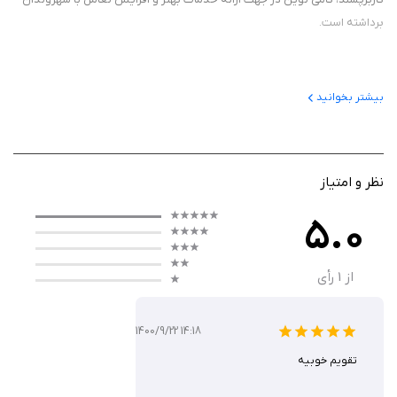
برداشته است.
امکانات متنوع و کاربردی
بیشتر بخوانید
تقویم دیجیتال 1404 سازمان آب و فاضلاب استان قزوین فراتر از یک تقویم ساده
عمل می‌کند:
نظر و امتیاز
این برنامه با قابلیت تبدیل تاریخ بین تقویم‌های مختلف (شمسی، قمری و
میلادی)، به کاربران امکان می‌دهد تا به‌راحتی تاریخ‌های موردنظر خود را مدیریت
5.0
کنند.
از
1
رأی
امکاناتی نظیر ثبت یادداشت، تنظیم یادآور برای رویدادها، مدیریت جلسات،
پیگیری اقساط، برنامه‌ریزی کارهای هفتگی، و حتی یادآوری مصرف داروها و
چک‌ها، این تقویم را به یک دستیار هوشمند برای زندگی روزمره تبدیل کرده
1400/9/22 14:18
است.
تقویم خوبیه
یکی از نقاط قوت این تقویم دیجیتال، بخش‌های اختصاصی مرتبط با سازمان آب