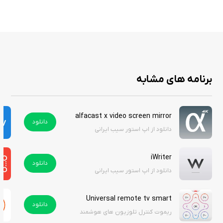
و مدیریت آن‌ها را برایتان فراهم می‌کند.
محیطی مناسب برای یادگیری Swift
مناسب برای تمرین، تمرینات کلاسی، تست ایده‌ها و توسعه نمونه‌های اولیه.
🎯 برای چه کسانی مناسبه؟
برنامه های مشابه
دانشجویان و علاقه‌مندان به یادگیری Swift
برنامه‌نویسانی که می‌خواهند ایده‌هایشان را سریع تست کنند
alfacast x video screen mirror
دانلود
افرادی که به‌دنبال یک IDE سبک و قابل حمل هستن
دانلود از اپ استور سیب ایرانی
دهرکسی که دوست دارد برنامه‌نویسی را روی گوشی تجربه کند
iWriter
دانلود
💡 چرا Swifty Compiler؟
دانلود از اپ استور سیب ایرانی
چون Swift یاد گرفتن روی موبایل باید ساده، تمیز و لذت‌بخش باشد. این اپ
Universal remote tv smart
دقیقاً همین کار را برای شما انجام می‌دهد: سرعت، امکانات کافی، و تجربه‌ای
دانلود
ریموت کنترل تلوزیون های هوشمند
نزدیک به توسعه واقعی.