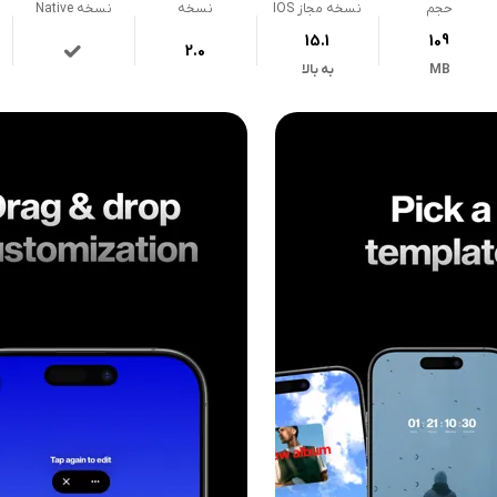
حجم
نسخه مجاز IOS
نسخه
نسخه Native
15.1
109
2.0
MB
به بالا