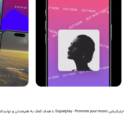
اپلیکیشن Superplay - Promote your music با هدف کمک به هنرمندان و تولیدکنندگان موسیقی طراحی شده و بستری ساده برای معرفی و انتشار آثار موسیقایی فراهم می‌کند.