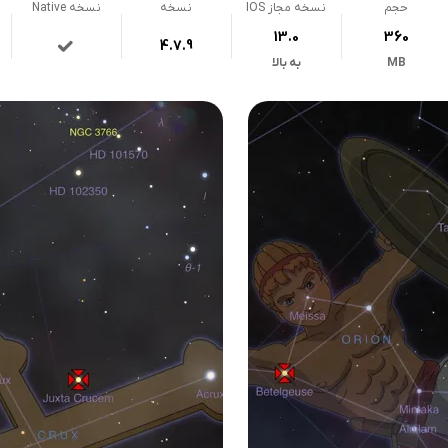
حجم
نسخه مجاز IOS
نسخه
نسخه Native
13.0
360
4.7.9
MB
به بالا