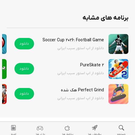
ویژگی‌ ها
برنامه های مشابه
تجربه کامل زندگی یک فوتبالیست حرفه‌ای
امکان هدایت بازیکن در تمامی جنبه‌های بازی
رشد بازیکن از مبتدی تا ستاره جهانی
Soccer Cup 2026: Football Game هک شده
دانلود
نمایش محیط‌های ورزشی و بازیکنان با جزئیات بالا
دانلود از اپ استور سیب ایرانی
شرکت در لیگ‌ها، جام‌ها و رقابت‌های بین‌المللی
انتخاب تیم، نقل و انتقالات و مدیریت روابط
PureSkate 2
دانلود
شامل حالت داستانی و چالش‌های ویژه
دانلود از اپ استور سیب ایرانی
ارائه تجربه‌ای نزدیک به واقعیت فوتبال
Perfect Grind هک شده
دانلود
دانلود از اپ استور سیب ایرانی
Soccer Superstar برای هر کسی که رویای تبدیل شدن به یک ستاره فوتبال را
دارد، تجربه‌ای جذاب و همه‌جانبه را ارائه می‌دهد. این بازی با ترکیب گیم‌پلی
شبیه‌سازی فوتبال و المان‌های نقش‌آفرینی، توانسته است یک عنوان
سرگرم‌کننده و اعتیادآور باشد. شما می‌توانید نسخه هک شده آن را از سیب
ایرانی به صورت رایگان دانلود کنید.
جستجو
پرفروش ها
برنامه ها
بازی ها
امروز