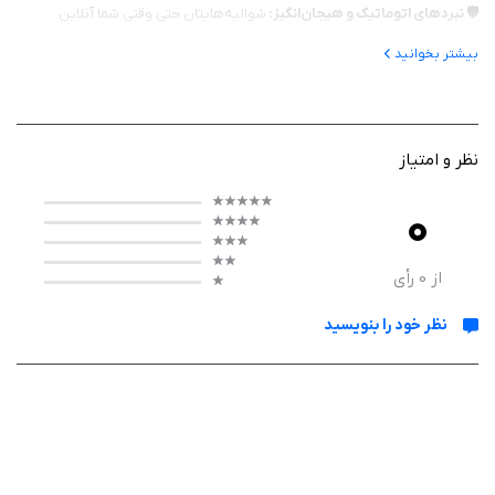
🛡️ نبردهای اتوماتیک و هیجان‌انگیز:
شوالیه‌هایتان حتی وقتی شما آنلاین
نیستید، به جنگ ادامه می‌دهند و امتیاز جمع می‌کنند.
بیشتر بخوانید
⚔️ شخصی‌سازی قهرمانان:
مهارت‌ها و تجهیزات شوالیه‌ها را ارتقا دهید تا در
برابر دشمنان قدرتمند پیروز شوید.
نظر و امتیاز
🌍 دنیای وسیع و فانتزی:
از قلعه‌های تاریک تا جنگل‌های جادویی، هر منطقه
چالش و دشمنان خاص خود را دارد.
0
🎯 ماموریت‌ها و چالش‌های روزانه:
با تکمیل ماموریت‌ها جوایز ارزشمند دریافت
کنید و همیشه در رقابت بمانید.
از
0
رأی
🤝 حالت همکاری و رقابتی:
می‌توانید با دوستانتان متحد شوید یا در رقابت‌های
نظر خود را بنویسید
جهانی برای بهترین بودن تلاش کنید.
چرا Rush Knights؟
این بازی ترکیبی است از استراتژی، نقش‌آفرینی و گیم‌پلی اتوماتیک که باعث
می‌شود حتی با زمان کم هم بتوانید پیشرفت کنید. گرافیک رنگارنگ و محیط‌های
جذاب، هر بازیکنی را ساعت‌ها سرگرم می‌کند.