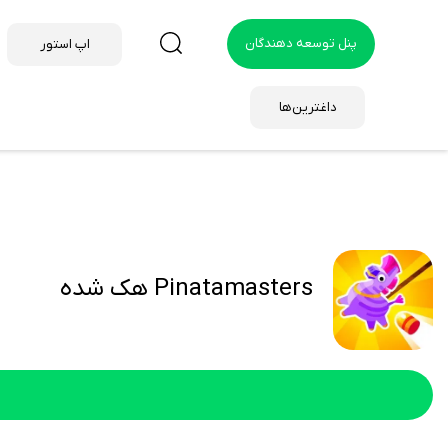
پنل توسعه دهندگان
اپ استور
داغترین‌ها
Pinatamasters هک شده