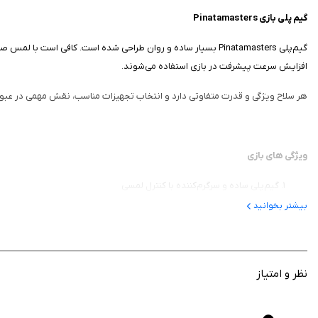
گیم پلی بازی Pinatamasters
گیم‌پلی Pinatamasters بسیار ساده و روان طراحی شده است. کافی
افزایش سرعت پیشرفت در بازی استفاده می‌شوند.
هر سلاح ویژگی و قدرت متفاوتی دارد و انتخاب تجهیزات مناسب، نقش مهمی در عبور از م
ویژگی‌ های بازی
گیم‌پلی ساده و سرگرم‌کننده با کنترل لمسی
شکستن پیناتاها و جمع‌آوری سکه برای پیشرفت
بیشتر بخوانید
مجموعه‌ای متنوع از سلاح‌های قابل ارتقا
امکان آزادسازی شخصیت‌ها و تجهیزات جدید
سفر به محیط‌ها و مراحل گوناگون
نظر و امتیاز
دریافت پاداش و درآمد آفلاین
گرافیک رنگارنگ و طراحی کارتونی جذاب
افزایش تدریجی سطح چالش در مراحل