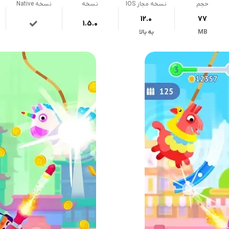
حجم
نسخه مجاز IOS
نسخه
نسخه Native
12.0
77
1.5.0
MB
به بالا