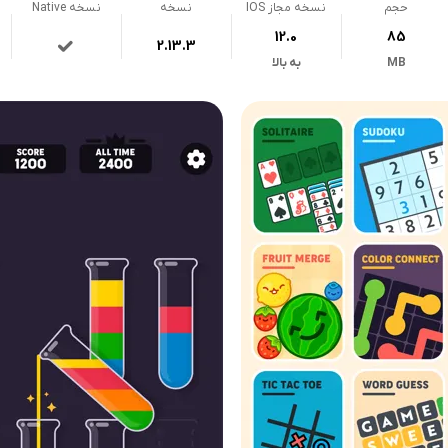
حجم
نسخه مجاز IOS
نسخه
نسخه Native
12.0
85
2.13.3
MB
به بالا