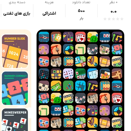
0
نظر
تعداد دانلود
هزینه
دسته بندی
500
0.0
اشتراکی
بازی های تفننی
بار