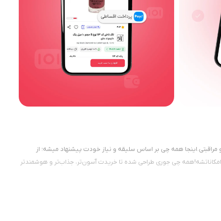
ه برای خرید لوازم آرایشی، بهداشتی و مراقبتی.اینجا همه چی بر اساس سلیقه و نیاز خودت پیشنهاد میشه؛ از
 امکاناتشه!همه چی جوری طراحی شده تا خریدت آسون‌تر، جذاب‌تر و هوشمندتر