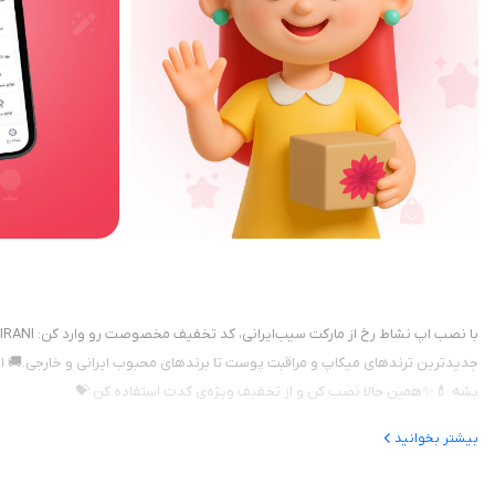
جدیدترین ترندهای میکاپ و مراقبت پوست تا برندهای محبوب ایرانی و خارجی.🚚 ار
بشه 💄✨همین حالا نصب کن و از تخفیف ویژه‌ی کدت استفاده کن 💝
بیشتر بخوانید