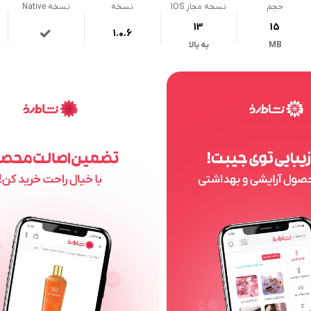
حجم
نسخه مجاز IOS
نسخه
نسخه Native
13
15
1.0.6
MB
به بالا