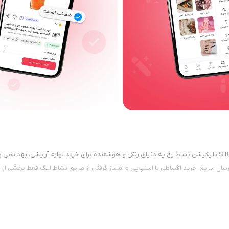
با نصب اپ نشاط رخ از مارکت سیب‌ایرانی، کد تخفیف مخصوصت رو وارد کن: SIBIRANIاپلیکیشن نشاط رخ یه دنیای رنگی و هوشمند
سال سریع، خرید اقساطی با اسنپ‌پی و امتیاز گرفتن از طریق نشاط لیگ فقط بخشی از