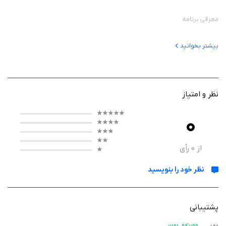
معرفی برنامه
مپرا یک سامانه جامع ردیابی و مدیریت خودرو است که قابلیت اتصال به انواع
بیشتر بخوانید
ردیاب‌های ایرانی و خارجی را دارد. این برنامه با هدف افزایش امنیت خودرو و
ارائه اطلاعات دقیق از وضعیت وسیله نقلیه طراحی شده است. کاربران می‌توانند
از طریق مپرا موقعیت لحظه‌ای خودرو، سوابق تردد و بسیاری از تنظیمات مربوط
به ردیاب را به سادگی مدیریت کنند. این اپلیکیشن برای مالکان خودروهای
نظر و امتیاز
شخصی، شرکت‌های حمل‌ونقل و مدیران ناوگان گزینه‌ای کاربردی محسوب
0
می‌شود.
از
0
رأی
عملکرد برنامه
نظر خود را بنویسید
برنامه مپرا اطلاعات دریافتی از ردیاب خودرو را به‌صورت لحظه‌ای پردازش و
نمایش می‌دهد. کاربران می‌توانند موقعیت خودرو را روی نقشه مشاهده کرده،
پشتیبانی
سرعت حرکت آن را بررسی کنند و به سوابق کامل جابه‌جایی دسترسی داشته
باشند. همچنین امکان فعال‌سازی هشدارهای مختلف، مدیریت کاربران، ارتباط