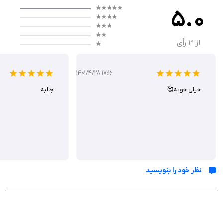
5.0
عملکرد
از
3
رأی
عملکرد برنامه iRoulette PRO بر پایه تعامل لمسی استوار است؛ کاربران
گزینه‌های خود را روی تخته مجازی می‌نویسند و با کشیدن انگشت روی نشانگر
قرمز، چرخ را به حرکت درمی‌آورند تا نتیجه فوری نمایش داده شود. فرآیند بدون
1401/4/28 17:16
تأخیر پیش می‌رود و امکان ویرایش گزینه‌ها یا ذخیره تنظیمات سفارشی وجود
خیلی خوبه🥰
جالبه
دارد.
ویژگی‌ ها
نوشتن گزینه‌های تصمیم‌گیری روی تخته مجازی با لمس ساده
نظر خود را بنویسید
چرخاندن نشانگر قرمز با یک حرکت انگشتی برای نتیجه تصادفی
رابط کاربری آسان و لذت‌بخش بدون نیاز به تنظیمات پیچیده
حمایت از سناریوهای متنوع مانند انتخاب غذا یا فعالیت‌ها
ذخیره و بارگذاری چرخ‌های سفارشی برای استفاده مکرر
بدون تبلیغات برای تجربه بدون مزاحمت