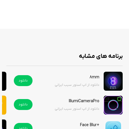
ویژگی ها
ویرایش هوشمند چهره با تشخیص دقیق AI
صاف کردن پوست، حذف جوش، لک و چین و چروک
برنامه های مشابه
تغییر رنگ، فرم و حجم مو با ابزارهای متنوع
آرایش مجازی حرفه‌ای شامل چشم، لب و ابرو
8mm
دانلود
فرم‌دهی بدن، لاغر کردن و تنظیم تناسب اندام
دانلود از اپ استور سیب ایرانی
تغییر شکل صورت، بینی، لب و فک به صورت طبیعی
IllumiCameraPro
دانلود
اضافه کردن لوازم آرایشی و اکسسوری
دانلود از اپ استور سیب ایرانی
فیلترهای زیبا، افکت‌های نوری و بهبود کلی کیفیت عکس
+Face Blur
دانلود