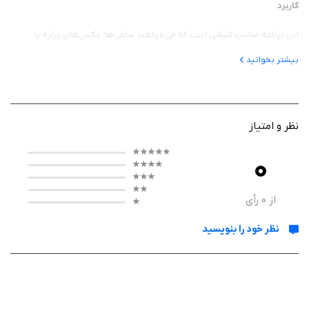
کاربرد
این برنامه مناسب کسانی است که می‌خواهند سلفی‌ها، عکس‌های پرتره یا
عکس‌های تمام‌قد خود را بهبود بخشند. از صاف کردن پوست و تغییر فرم
بیشتر بخوانید
صورت گرفته تا ویرایش مو، آرایش و فرم‌دهی بدن، Facelab برنامه‌ای کامل
برای تولید محتوای اینستاگرام، عکس پروفایل یا هر عکسی که می‌خواهید
بهترین نسخه خود را نشان دهید، محسوب می‌شود.
نظر و امتیاز
0
عملکرد
Facelab بسیار ساده، سریع و کاربرپسند طراحی شده است. کافی است عکسی را
از
0
رأی
انتخاب کنید، بخش مورد نظر (چهره، بدن یا مو) را بزنید و هوش مصنوعی به
نظر خود را بنویسید
طور خودکار تغییرات را پیشنهاد می‌دهد. می‌توانید تنظیمات را دستی تغییر
دهید و نتیجه را به صورت realtime مشاهده کنید. رابط کاربری تمیز و پردازش
سریع روی آیفون، تجربه ویرایش را لذت‌بخش کرده و حتی کاربران مبتدی هم به
راحتی به نتایج حرفه‌ای می‌رسند. خروجی نهایی کیفیت بالایی دارد و برای
اشتراک‌گذاری آماده است.