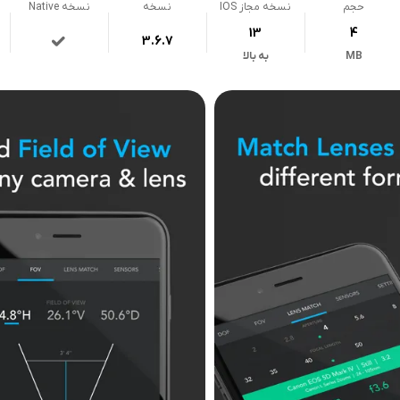
حجم
نسخه مجاز IOS
نسخه
نسخه Native
13
4
3.6.7
MB
به بالا