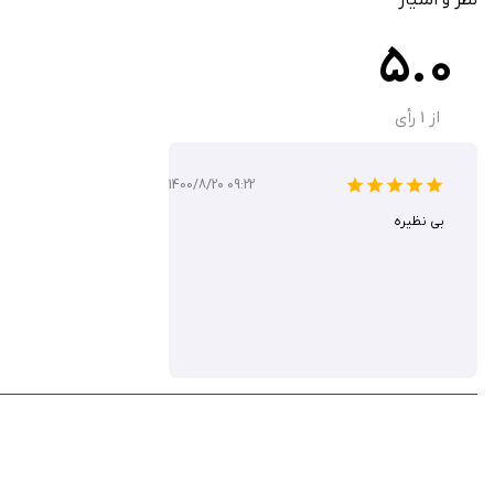
5.0
از
1
رأی
1400/8/20 09:22
بی نظیره