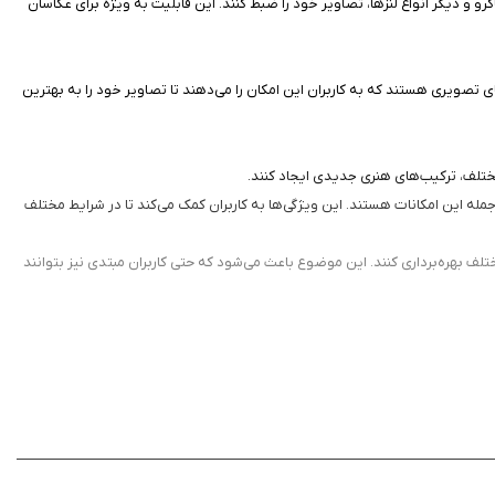
اکرو و دیگر انواع لنزها، تصاویر خود را ضبط کنند. این قابلیت به ویژه برای عکاسان
 و دیگر پارامترهای تصویری هستند که به کاربران این امکان را می‌دهند تا تصاویر خود را به بهترین
 مختلف، ترکیب‌های هنری جدیدی ایجاد کنند.
جمله این امکانات هستند. این ویژگی‌ها به کاربران کمک می‌کند تا در شرایط مختلف
مختلف بهره‌برداری کنند. این موضوع باعث می‌شود که حتی کاربران مبتدی نیز بتوانند
در نهایت، F8 Lens Toolkit یک اپلیکیشن عالی برای هر کسی است که به عکاسی علاقه دارد. چه شما یک عکاس حرفه‌ای باشید یا یک علاقه‌مند تازه‌کار، این برنامه امکانات بی‌نظیری را در اختیار شما قرار می‌دهد. با F8 Lens Toolkit، شما می‌توانید خلاقیت
خود را نشان دهید و تصاویری با کیفیت بالا و جذاب خلق کنید. این برنامه نه تنها یک اپ کاربردی است بلکه یک منبع الهام‌بخش برای هر هنرمند تصاویر دیجیتال محسوب می‌شود. این برنامه را از سیب ایرانی دانلود کنید. قیمت برنامه در اپ استور ۱۰ دلار