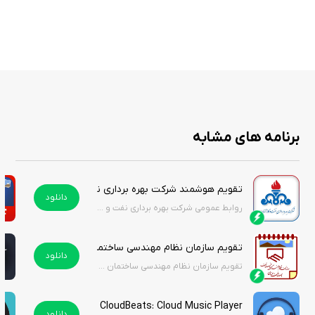
کند و به کسب‌وکارها اطلاعات ارزشمندی ارائه دهد که به بهبود استراتژی‌های
تجاری کمک کند.
استور سیب ایرانی نسخه آنلاک شده این برنامه‌ی جذاب را برای کاربران گرامی قرار
داده است، تنها با فعال‌سازی اشتراک ویژه می‌توانید علاوه بر این برنامه کاربردی
به بی‌شمار برنامه‌های دیگر نیز دسترسی داشته باشید.
با دانلود این اپلیکیشن از استور سیب ایرانی بدون نیاز به پرداخت درون
برنامه‌ای می توانید از این برنامه کاربردی استفاده کنید.
برنامه های مشابه
تقویم هوشمند شرکت بهره برداری نفت و گاز آغاجاری | Aghajari Oil and Gas Exploitation Company Smart Calendar
دانلود
روابط عمومی شرکت بهره برداری نفت و گاز آغاجاری
تقویم سازمان نظام مهندسی ساختمان استان سمنان | Taghvim Nezam Mohandesi Semnan
دانلود
تقویم سازمان نظام مهندسی ساختمان استان سمنان
CloudBeats: Cloud Music Player
دانلود