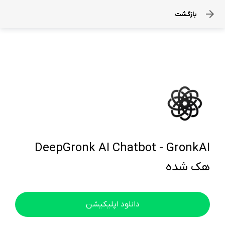
بازگشت
DeepGronk AI Chatbot - GronkAI
هک شده
دانلود اپلیکیشن