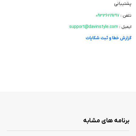
پشتیبانی
• پشتیبانی و خدمات پس از فروش: تیم پشتیبانی "داوین استایل" همواره آماده
به ارائه خدمات و پاسخگویی به سوالات کاربران می‌باشد.
تلفن :
09336219297
ایمیل :
support@davinstyle.com
گزارش خطا و ثبت شکایات
برنامه های مشابه