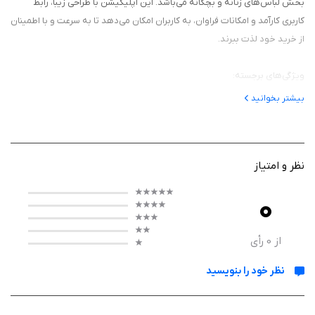
بخش لباس‌های زنانه و بچگانه می‌باشد. این اپلیکیشن با طراحی زیبا، رابط
کاربری کارآمد و امکانات فراوان، به کاربران امکان می‌دهد تا به سرعت و با اطمینان
از خرید خود لذت ببرند.
ویژگی‌های برجسته:
بیشتر بخوانید
• محصولات متنوع: "داوین استایل" از تنوع بالای محصولات لباس زنانه و بچگانه
بهره می‌برد. اینجا هر ذوق و سلیقه‌ای را برآورده کرده و با آخرین روند مد روز نگه
داشته می‌شود.
نظر و امتیاز
• جستجوی پیشرفته: برای راحتی کاربران، قابلیت جستجوی پیشرفته بر اساس
نوع لباس، رنگ، سایز و قیمت وجود دارد.
0
• سبد خرید هوشمند: مکانیزم سبد خرید هوشمند "داوین استایل" به کاربران این
امکان را می‌دهد تا محصولات مورد نظر خود را به سادگی انتخاب و در هر زمان به
از
0
رأی
خرید خود ادامه دهند.
• پرداخت آنلاین امن: امکان پرداخت آنلاین امن از طریق درگاه‌های معتبر و
نظر خود را بنویسید
روش‌های پرداخت مختلف فراهم شده است.
• ارسال سریع و امن: "داوین استایل" با همکاری با شرکت‌های پستی معتبر، امکان
ارسال سریع و امن محصولات به مشتریان را فراهم کرده است.