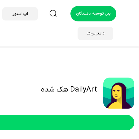
پنل توسعه دهندگان
اپ استور
داغترین‌ها
DailyArt هک شده