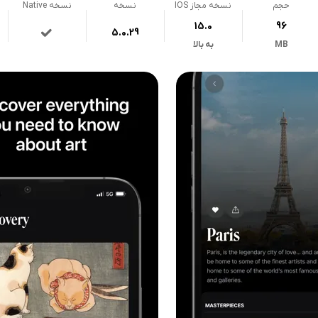
حجم
نسخه مجاز IOS
نسخه
نسخه Native
15.0
96
5.0.29
MB
به بالا