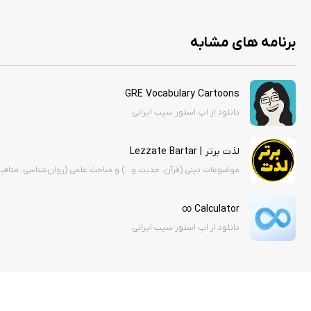
برای فعالسازی هک با اکانت گوگل وارد برنامه شوید، روی become permium کلیک کنید، یک بار برنامه را ببندید، سپس مجدد برنامه را باز کنید تا هک فعال شود.
برنامه های مشابه
GRE Vocabulary Cartoons
دانلود از اپ استور سیب ایرانی
لذت برتر | Lezzate Bartar
موضوعات دینی (قرآن، حدیث و...) و مباحث علمی (روان‌شناسی، متافی
Calculator ∞
دانلود از اپ استور سیب ایرانی