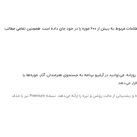
این برنامه با ارائه آثار کلاسیک، مدرن و معاصر، تجربه‌ای الهام‌بخش برای علاقه‌مندان به هنر فراهم می‌کند. این برنامه بیش از ۴۰۰۰ اثر هنری، ۱۲۰۰ زندگی‌نامه هنرمندان و اطلاعات مربوط به بیش از ۶۰۰ موزه را در خود جای داده است. همچنین تمامی مطالب
وزانه، می‌توانید در آرشیو برنامه به جستجوی هنرمندان، آثار، موزه‌ها یا
DailyArt همچنین امکان ذخیره آثار موردعلاقه، اشتراک‌گذاری آن‌ها با دیگران، دریافت اعلان روزانه، استفاده از ویجت‌های صفحه اصلی، همگام‌سازی اطلاعات بین چند دستگاه و پشتیبانی از حالت روشن و تیره را ارائه می‌دهد. نسخه Premium نیز با حذف