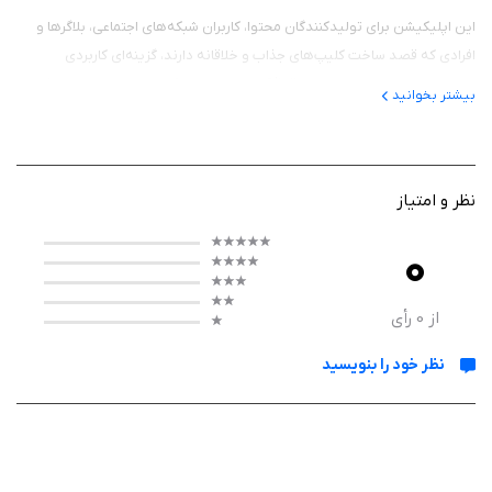
این اپلیکیشن برای تولیدکنندگان محتوا، کاربران شبکه‌های اجتماعی، بلاگرها و
افرادی که قصد ساخت کلیپ‌های جذاب و خلاقانه دارند، گزینه‌ای کاربردی
محسوب می‌شود. با استفاده از ClipIt می‌توانید ویدئوهای خام را ویرایش کرده،
بیشتر بخوانید
افکت‌های مختلف به آن‌ها اضافه کنید و خروجی باکیفیتی برای انتشار در
پلتفرم‌های مختلف تهیه کنید.
رابط کاربری ساده و در عین حال امکانات کامل این برنامه باعث می‌شود کاربران
نظر و امتیاز
بتوانند تنها با چند لمس، ویدئوهایی جذاب و حرفه‌ای تولید کنند. از ویرایش
کلیپ‌های کوتاه گرفته تا ساخت محتوای تبلیغاتی و آموزشی، ClipIt ابزارهای
0
موردنیاز را در اختیار شما قرار می‌دهد.
از
0
رأی
نظر خود را بنویسید
عملکرد برنامه ClipIt - Video Editor & Maker
ClipIt مجموعه‌ای از ابزارهای ویرایش ویدئو را در یک محیط کاربرپسند ارائه
می‌دهد. کاربران می‌توانند ویدئوها را برش دهند، بخش‌های اضافی را حذف کنند،
چند کلیپ را با یکدیگر ترکیب کرده و با افزودن موسیقی، متن، استیکر، فیلتر و