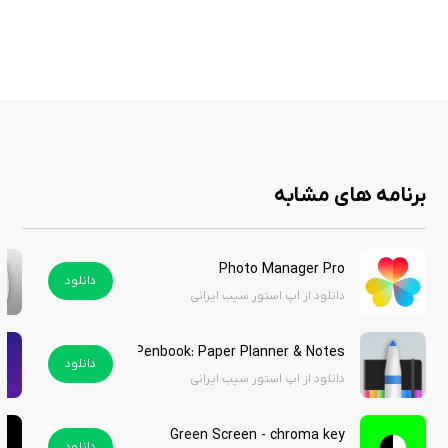
جلوه‌های تصویری، محتوایی جذاب تولید کنند. همچنین امکان تنظیم سرعت
پخش، اعمال افکت‌های انتقال بین صحنه‌ها و بهینه‌سازی رنگ و نور ویدئو نیز
در این برنامه وجود دارد.
پس از پایان ویرایش، می‌توان ویدئو را با کیفیت بالا ذخیره کرد یا مستقیماً در
شبکه‌های اجتماعی به اشتراک گذاشت. عملکرد روان و سرعت پردازش مناسب،
تجربه ویرایش ویدئو را برای کاربران آیفون آسان‌تر می‌کند.
برنامه های مشابه
امکانات برنامه
Photo Manager Pro
برش، تقسیم و ادغام ویدئوها
دانلود
دانلود از اپ استور سیب ایرانی
افزودن متن، استیکر و زیرنویس به ویدئو
استفاده از فیلترها و جلوه‌های تصویری متنوع
Penbook: Paper Planner & Notes هک شده
افزودن موسیقی و افکت‌های صوتی
دانلود
دانلود از اپ استور سیب ایرانی
تنظیم سرعت پخش و ساخت ویدئوهای اسلوموشن یا تایم‌لپس
افکت‌های انتقال حرفه‌ای بین کلیپ‌ها
خروجی با کیفیت بالا برای اشتراک‌گذاری
Green Screen - chroma key
دانلود