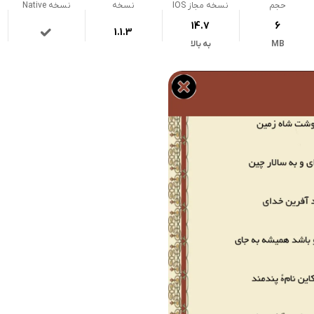
حجم
نسخه مجاز IOS
نسخه
نسخه Native
14.7
6
1.1.3
MB
به بالا