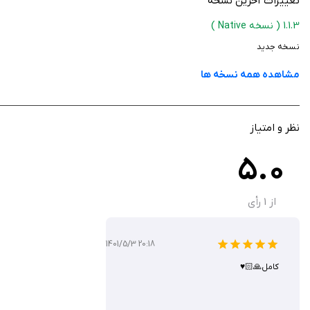
تغییرات آخرین نسخه
1.1.3
( نسخه Native )
نسخه جدید
مشاهده همه نسخه ها
نظر و امتیاز
5.0
از
1
رأی
1401/5/3 20:18
کامل🙏🏻♥️