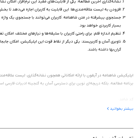
نشانه‌گذاری آخرین مطالعه: یکی از قابلیت‌های مفید این نرم‌افزار، امکان نش
افزودن به لیست علاقه‌مندی‌ها: این قابلیت به کاربران اجازه می‌دهد تا بخ
جستجوی پیشرفته در متن شاهنامه: کاربران می‌توانند با جستجوی یک واژه 
بسیار کاربردی خواهد بود.
تنظیم اندازه قلم: برای راحتی کاربران با سلیقه‌ها و نیازهای مختلف، امکان ت
ناوبری آسان و کاربرپسند: یکی دیگر از نقاط قوت این اپلیکیشن، امکان جاب
گران‌بها داشته باشند.
اپلیکیشن شاهنامه در آیفون با ارائه امکاناتی همچون نشانه‌گذاری، لیست علاقه‌مندی
برنامه مطالعه، بلکه دریچه‌ای نوین برای دسترسی آسان به گنجینه ادبیات فارسی است. 
کد شامد:
1-1-743518-63-0-56
بیشتر بخوانید
توجه: شماره تراکنش را پس از خريد نگهداري کنيد.
اگر قبلا نرم افزار را خريده ايد، شماره تراکنش را براي دريافت کد هديه به ۰۹۹۱۳۴۹۸۴۱۲ارسال کنيد.