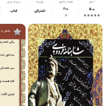
1
نظر
تعداد دانلود
هزینه
دسته بندی
200
5.0
اشتراکی
کتاب
بار