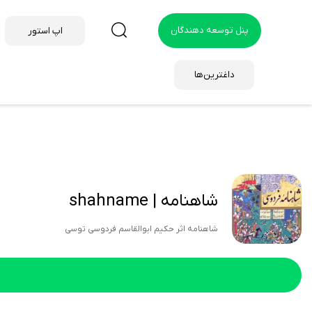
پنل توسعه دهندگان
اپ استور
داغترین‌ها
شاهنامه | shahname
شاهنامه اثر حکيم ابوالقاسم فردوسي توسي