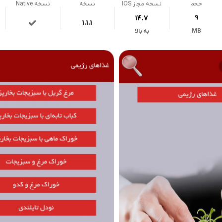
حجم
نسخه مجاز IOS
نسخه
نسخه Native
14.7
9
1.1.1
MB
به بالا