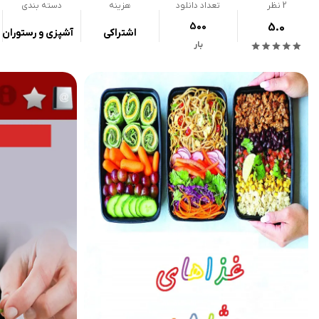
2
نظر
تعداد دانلود
هزینه
دسته بندی
500
5.0
اشتراکی
آشپزی و رستوران
بار