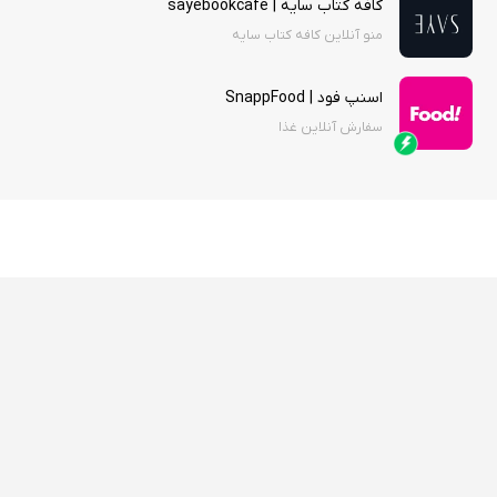
کافه کتاب سایه | sayebookcafe
منو آنلاین کافه کتاب سایه
اسنپ فود | SnappFood
سفارش آنلاین غذا