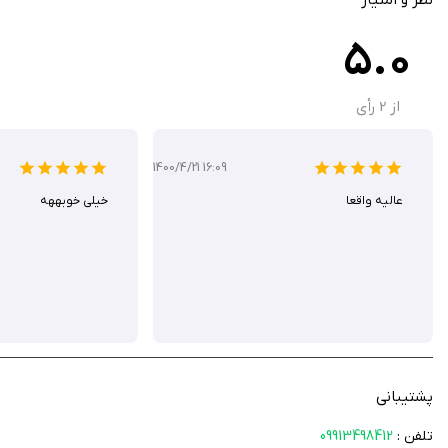
5.0
از
2
رأی
1400/4/21 16:09
عالیه واقعا
خیلی خوبههه
پشتیبانی
تلفن :
09913498412