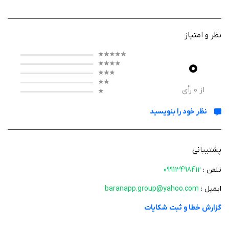
عملکرد
نظر و امتیاز
عملکرد آموزش iTunes بسیار ساده و کاربردی طراحی شده است. کاربران می‌توانند
با مطالعه و اجرای آموزش‌ها، نحوه افزودن مجموعه‌های دیجیتال به کامپیوتر،
0
ساماندهي و پخش آن‌ها را بیاموزند. برنامه همچنین شما را با تمام ابزارهای
iTunes، از جمله مدیا پلیر، کتابخانه مدیا، پخش‌کننده رادیو اینترنتی و ابزار
از
0
رأی
مدیریت دستگاه‌های تلفن همراه، آشنا می‌کند.
نظر خود را بنویسید
آموزش‌ها شامل مراحل خرید، دانلود و سازمان‌دهی محتوا، ساخت پلی‌لیست‌های
هوشمند و استفاده از آپشن‌های بهینه‌سازی صدا نیز می‌شوند. با این برنامه،
حتی کاربران تازه‌کار نیز می‌توانند به سرعت کنترل کاملی روی محتوای دیجیتال و
پشتیبانی
دستگاه‌های خود پیدا کنند.
تلفن :
09913498412
ایمیل :
baranapp.group@yahoo.com
ویژگی‌ ها
گزارش خطا و ثبت شکایات
آموزش کامل نرم‌افزار iTunes از پایه تا پیشرفته