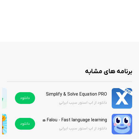
آموزش فعال‌سازی آیفون و دستگاه‌های اپل با iTunes
یادگیری مدیریت کتابخانه موسیقی و ویدئو
ساخت و مدیریت پلی‌لیست‌های هوشمند
آشنایی با پخش رادیو اینترنتی و محتوای دیجیتال
بهینه‌سازی صدا و تنظیمات پخش حرفه‌ای
آموزش خرید و دانلود محتوا از فروشگاه iTunes
امکان اشتراک‌گذاری بی‌سیم کتابخانه iTunes
برنامه های مشابه
برنامه آموزش iTunes یک ابزار کامل برای یادگیری و بهره‌برداری حرفه‌ای از
iTunes است. با استفاده از این برنامه، کاربران می‌توانند به راحتی محتوای
دیجیتال خود را مدیریت کرده، دستگاه‌های اپل خود را کنترل کنند و از تمامی
Simplify & Solve Equation PRO
دانلود
امکانات iTunes بهره‌مند شوند. این برنامه مناسب افرادی است که می‌خواهند به
دانلود از اپ استور سیب ایرانی
سرعت و به صورت کاربردی با تمام قابلیت‌های iTunes آشنا شوند و از تجربه
مدیریت رسانه‌ای لذت ببرند.
Falou - Fast language learning هک شده
دانلود
دانلود از اپ استور سیب ایرانی
شما می‌توانید این برنامه را از سیب ایرانی به صورت رایگان دانلود کنید و