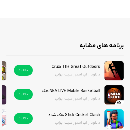
مسابقات خودکار و هیجان‌انگیز فوتبال
طراحی تاکتیک و ترکیب تیم
گرافیک زیبا و انیمیشن‌های روان مسابقات
رویدادها، تورنمنت‌ها و چالش‌های فصلی
سیستم گاچا برای به دست آوردن ستاره‌های فوتبال
مدیریت منابع و گسترش باشگاه
برنامه های مشابه
Crux: The Great Outdoors
AFK Football: RPG Soccer Games تجربه‌ای تازه و لذت‌بخش از ژانر فوتبال
دانلود
دانلود از اپ استور سیب ایرانی
ارائه می‌دهد که هم حس مدیریت واقعی باشگاه را دارد و هم با مکانیک idle،
انعطاف‌پذیری بالایی برای بازیکنان ایجاد می‌کند. اگر عاشق فوتبال هستید اما
نمی‌خواهید همیشه آنلاین باشید، این بازی انتخاب هوشمندانه و
NBA LIVE Mobile Basketball هک شده
دانلود
سرگرم‌کننده‌ای خواهد بود.
دانلود از اپ استور سیب ایرانی
همین حالا وارد دنیای بی‌نظیر AFK Football شوید و مهارت‌های فوتبالی خود را
Stick Cricket Clash هک شده
به همه نشان دهید. باشگاه شما آماده است. AFK Football را از سیب ایرانی
دانلود
دانلود از اپ استور سیب ایرانی
دانلود کنید و ماجراجویی حماسی فوتبال خود را از همین امروز آغاز کنید!