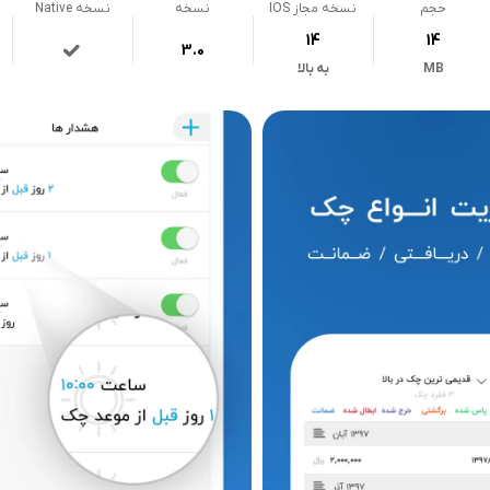
حجم
نسخه مجاز IOS
نسخه
نسخه Native
14
14
3.0
MB
به بالا