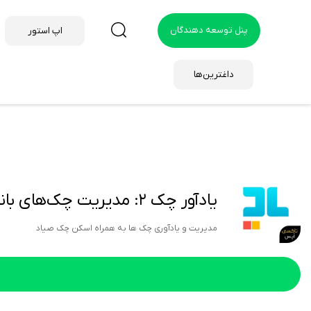
پنل توسعه دهندگان
اپ استور
داغترین‌ها
یادآور چک ۲: مدیریت چک‌های بانکی | YadavareCheck
مدیریت و یادآوری چک ها به همراه اسکن چک صیاد