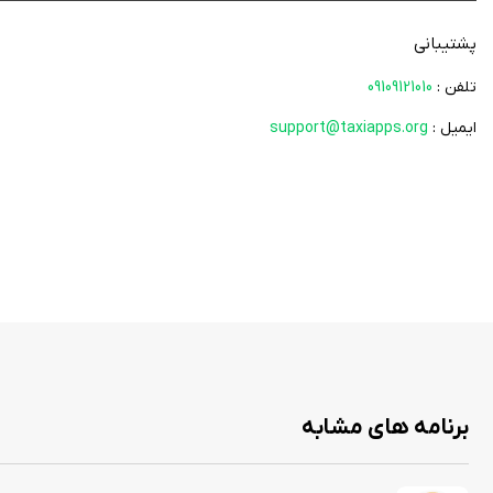
اگر فردی هستید که با انواع چک سروکار دارید و به برنامه‌ای برای مدیریت چک‌های خود نیاز دارید، حتما برنامه یادآور چک 2 را دانلود کنید و از آن برای کنترل امور ما
پشتیبانی
تلفن :
09109121010
ایمیل :
support@taxiapps.org
برنامه های مشابه