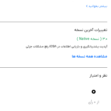
خلاصه وضعیت چک‌ها در ماه‌های مختلف
بیشتر بخوانید
جستجو و گزارش‌های پیشرفته
حفاظت از اطلاعات برنامه با پین چهار رقمی و حسگر اثر انگشت
پشتیبان‌گیری اطلاعات با گوگل درایو به صورت اتوماتیک (روزانه، هفتگی و م
انتخاب واحد پول در تنظیمات (ریال، تومان، دلار، یورو و ...)
تغییرات آخرین نسخه
تنظیم ساعت و تاریخ هشدارها برای چک‌ها
3.0
( نسخه Native )
امکان خروجی گرفتن با فرمت‌های Excel و PDF ✓ به اشتراک‌گذاری مشخصات چک از طریق ایمیل، پیامک
آپدیت پشتیبانگیری و بازیابی اطلاعات در iOS18 رفع مشکلات جزئی
مشاهده همه نسخه ها
مزایای نسخه کامل
ثبت نامحدود چک‌های بانکی
نظر و امتیاز
پشتیبان‌گیری و بازیابی اطلاعات با گوگل درایو
فعال‌سازی اسکن چک‌های بانکی صیاد
0
نسخه کامل بدون محدودیت زمانی و قابلیت انتقال به گوشی دیگر
از
0
رأی