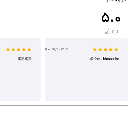
5.0
از
2
رأی
1400/12/26 17:22
👏🏻👏🏻
Kheili khoooobe😍