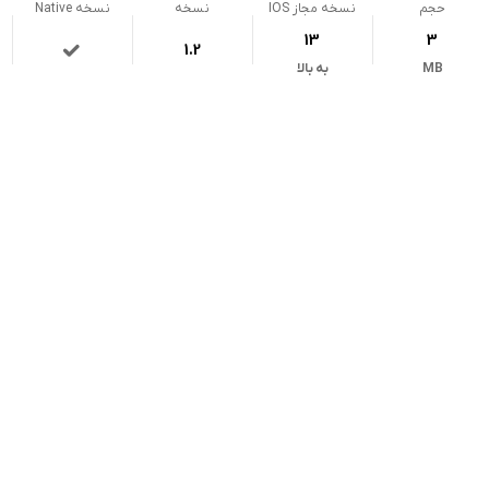
حجم
نسخه مجاز IOS
نسخه
نسخه Native
13
3
1.2
MB
به بالا