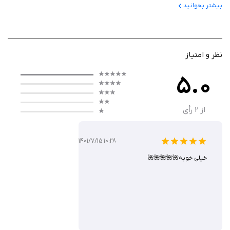
بیشتر بخوانید
به روزرسانی آسان تر و در لحظه
عدم محدودیت به مکان خاص
نظر و امتیاز
5.0
از
2
رأی
1401/7/15 10:28
خیلی خوبه🌺🌺🌺🌺🌺