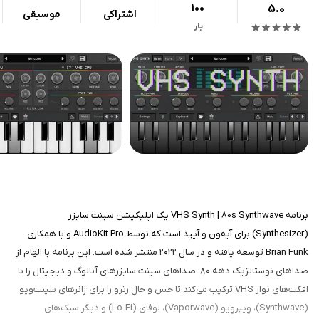
100
5.0
اشتراکی
موسیقی
بار
برنامه VHS Synth | 80s Synthwave یک اپلیکیشن سینت سایزر
(Synthesizer) برای آیفون و آیپد است که توسط AudioKit Pro و با همکاری
Brian Funk توسعه یافته و در سال ۲۰۲۲ منتشر شده است. این برنامه با الهام از
صداهای نوستالژیک دهه ۸۰، صداهای سینت سایزرهای آنالوگ و دیجیتال را با
افکت‌های نوار VHS ترکیب می‌کند تا حس و حال رترو را برای ژانرهای سینت‌ویو
(Synthwave)، وِیپروِیو (Vaporwave)، لوفای (Lo-Fi) و دیگر سبک‌های