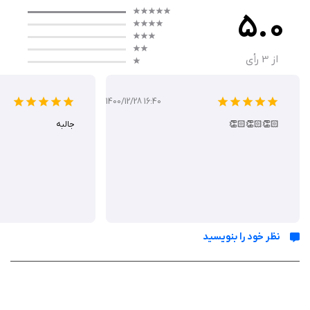
5.0
ویژگی‌های بازی
از
3
رأی
یکی از ویژگی‌های برجسته این بازی، طراحی بصری و گرافیک استثنایی آن
است. محیط بازی ساده و در عین حال زیباست و این موضوع می‌تواند
1400/12/28 16:40
ساعت‌ها بازیکنان را سرگرم کند.
👏🏻👏🏻👏🏻
جالبه
رابط کاربری آسان و intuitiv بودن این بازی، آن را برای تمامی گروه‌های
سنی مناسب می‌سازد و افرادی که تجربه کمی در بازی‌های پازلی دارند نیز
می‌توانند به راحتی با آن ارتباط برقرار کنند.
Up Left Out همچنین دارای مراحل مختلفی است که هر کدام از دیگری
چالش‌برانگیزتر است. این مراحل به تدریج دشوارتر می‌شوند و به
بازیکنان این امکان را می‌دهند که توانایی‌های خود را آزمایش کرده و در
همان حال پیشرفت کنند.
نظر خود را بنویسید
توانایی شخصی‌سازی و امکان رقابت با دوستان نیز از دیگر ویژگی‌هایی
است که این بازی را جذاب‌تر می‌کند.
این بازی به دلیل مضمونی که دارد، می‌تواند به تقویت تفکر انتقادی و
مهارت‌های حل مسئله در افراد کمک کند همچنین می‌تواند به عنوان یک