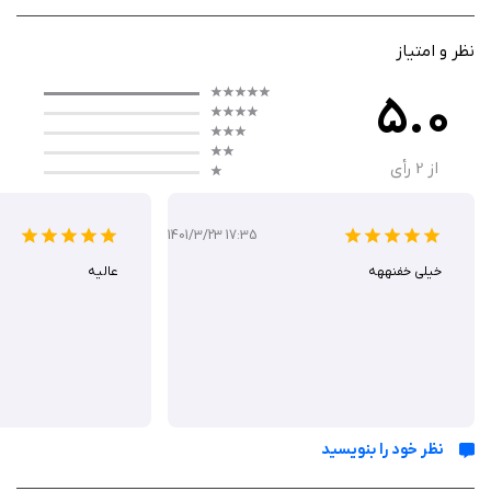
شده: شما به عنوان خلبان نخبه، با شخصیت‌های آیکونیک مثل Maverick و
Iceman، در مأموریت‌های نوستالژیک شرکت می‌کنید، از نبردهای دهه ۸۰ تا
نظر و امتیاز
سناریوهای مدرن. هر کمپین، چالشی تازه برای نجات squadron و کسب Top
5.0
Gun Trophy است، جایی که wingmen منحصربه‌فرد مثل Goose یا Hangman،
با توانایی‌های passive و active، تیم‌تان را تقویت می‌کنند.
از
2
رأی
گیم‌ پلی
1401/3/23 17:35
خیلی خفنههه
عالیه
گیم‌ پلی Top Gun Legends سریع و اعتیادآور است؛ در حالت top-down
endless، هواپیما را مانور دهید، از موج‌های گلوله‌ها و باس‌ها عبور کنید و
boosts جمع‌آوری نمایید، در حالی که advanced weaponries مثل موشک‌های
هدایت‌شونده فعال می‌شود. کمپین‌های داستانی با QTEهای سه‌بعدی، تنوع
می‌دهد و PvP modes مثل Endless Run برای رقابت در leaderboardها،
مهارت‌تان را تست می‌کند. پیشرفت با bonding wingmen در Bar و leveling up،
بیشتر می‌شود.
نظر خود را بنویسید