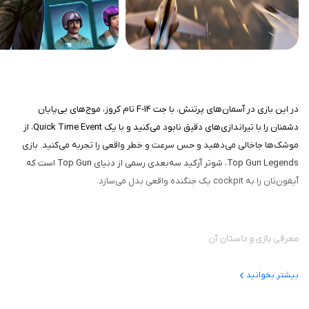
در این بازی در آسمان‌های پرتنش، با جت F-14 تام کروز، موج‌های بی‌پایان
دشمنان را با تیراندازی‌های دقیق نابود می‌کنید و با یک Quick Time Event، از
موشک‌ها جاخالی می‌دهید و حس سرعت و خطر واقعی را تجربه می‌کنید. بازی
Top Gun Legends، شوتر آرکید سه‌بعدی رسمی از دنیای Top Gun است که
آیفون‌تان را به cockpit یک جنگنده واقعی بدل می‌سازد.
معرفی بازی و داستان آن
این بازی که توسط MotionPix Game Studio در سال ۲۰۱۹ ساخته شده، اولین
بیشتر بخوانید
بازی موبایل رسمی لایسنس‌شده Top Gun است که در اپ استور عرضه شده و
میلیون‌ها دانلود داشته. داستانش بر اساس چهار دهه از جهان Top Gun بنا