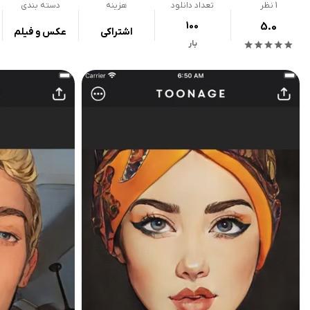
1
نظر
تعداد دانلود
هزینه
دسته بندی
100
5.0
اشتراکی
عکس و فیلم
بار