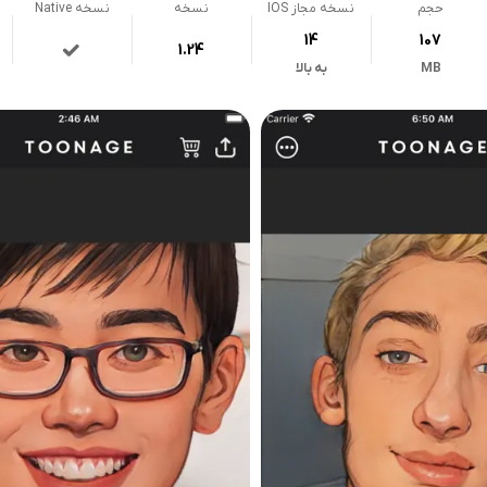
حجم
نسخه مجاز IOS
نسخه
نسخه Native
14
107
1.24
MB
به بالا