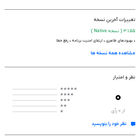
تغییرات آخرین نسخه
3.1.55
( نسخه Native )
• بهبودهای ظاهری • ارتقای امنیت برنامه • رفع خطا
مشاهده همه نسخه ها
نظر و امتیاز
0
از
0
رأی
نظر خود را بنویسید