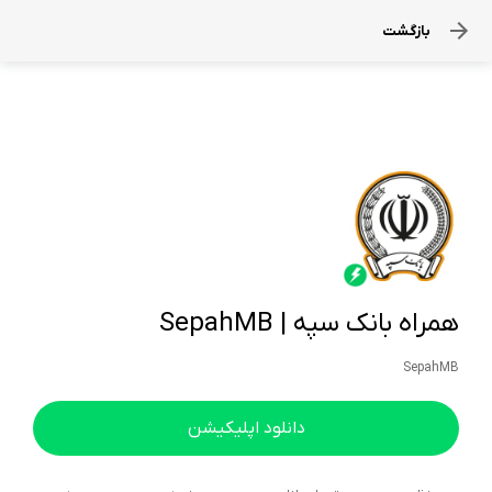
بازگشت
همراه بانک سپه | SepahMB
SepahMB
دانلود اپلیکیشن