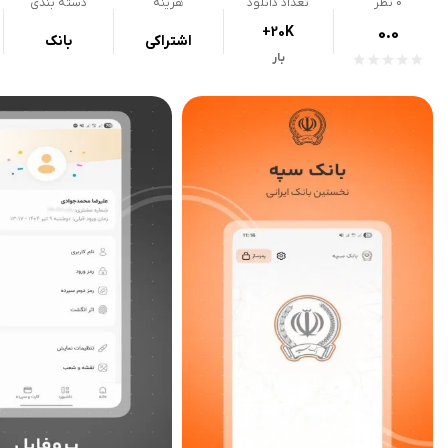
0
نظر
تعداد دانلود
هزینه
دسته بندی
+20K
0.0
اشتراکی
بانک
بار