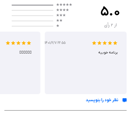
نسخه Pro تجربه‌ای بدون تبلیغات و با ویژگی‌های پیشرفته‌تر ارائه می‌دهد. این
5.0
اپلیکیشن برای افرادی است که به دنبال راهکاری امن و کاربرپسند برای مدیریت
یادداشت‌های خصوصی خود هستند.
از
2
رأی
کارکرد برنامه
1401/2/7 22:55
برنامه خوبیه
👌🏻👌🏻👌🏻
عملکرد Safety Note+ Pro به دلیل استفاده از فناوری‌های امنیتی پیشرفته، مانند
رمزنگاری و قفل‌های بیومتریک، بسیار قابل اعتماد است. کاربران می‌توانند
یادداشت‌ها را با رمز عبور، الگوی نقطه‌ای یا Touch ID/Face ID محافظت کنند.
این برنامه امکان سازمان‌دهی یادداشت‌ها در پوشه‌ها و اشتراک‌گذاری امن آن‌ها
را فراهم می‌کند. پشتیبانی از iCloud و iTunes برای پشتیبان‌گیری نیز به کاربران
کمک می‌کند تا داده‌های خود را ایمن نگه دارند.
نظر خود را بنویسید
امکانات برنامه
سیستم امنیتی پیشرفته با رمزنگاری برای حفاظت از یادداشت‌ها