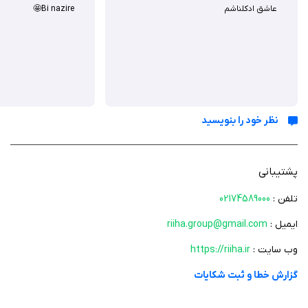
عاشق ادکلناشم
Bi nazire🤩
نظر خود را بنویسید
پشتیبانی
تلفن :
02174589000
ایمیل :
riiha.group@gmail.com
وب سایت :
https://riiha.ir
گزارش خطا و ثبت شکایات