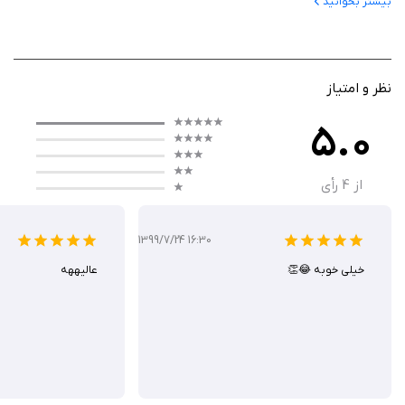
بیشتر بخوانید
کشف جواب معماهای مختلف دنیای اطراف خود می‌گردد. در این بازی، گیمرها به
عنوان ریمن باید از موانع متعدد عبور کرده و دشمنان را شکست دهند.
نظر و امتیاز
ویژگی‌ها
5.0
طراحی مراحل در این بازی به‌گونه‌ای است که هر کدام با ویژگی‌ها و
چالش‌های خاص خود، بازیکنان را به‌خود جذب می‌کند.
از
4
رأی
محیط‌های رنگارنگ و متنوع از جنگل‌های سرسبز تا دنیای زیر آب، همگی
جذابیت بازی را به‌طرز چشم‌گیری افزایش می‌دهند.
1399/7/24 16:30
یکی از ویژگی‌های منحصربه‌فرد بازی، کنترل‌های ساده و کاربرپسند آن
خيلى خوبه 😂👏
عالیههه
است که به بازیکنان این امکان را می‌دهد تا به راحتی شخصیت اصلی را
هدایت کنند. بازیکنان با یک انگشت می‌توانند ریمن را به‌درستی حرکت
دهند و معماهای هوشمندانه‌ را حل کنند. این ویژگی به‌ویژه برای
گیمرهای تازه‌کار بسیار دلپذیر است و تجربه بازی را برای آن‌ها آسان
می‌کند.
بازی Rayman Mini همچنین شامل چالش‌های روزانه و جوایز مختلف